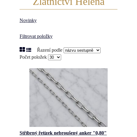
Zlatnictví Helena
Novinky
Filtrovat položky
Řazení podle
Počet položek
Stříbrný řetízek nebroušený anker "0,80"