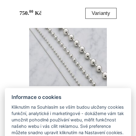
00
750.
Kč
Stříbrný kuličkový řetízek "1,2"
Informace o cookies
Kliknutím na Souhlasím se vším budou uloženy cookies
00
530.
Kč
funkční, analytické i marketingové - dokážeme vám tak
umožnit pohodlné používání webu, měřit funkčnost
našeho webu i vás cílit reklamou. Své preference
můžete snadno upravit kliknutím na Nastavení cookies.