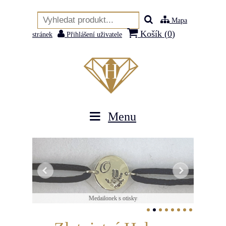
Mapa
Košík (
0
)
stránek
Přihlášení uživatele
Menu
Medailonek s otisky