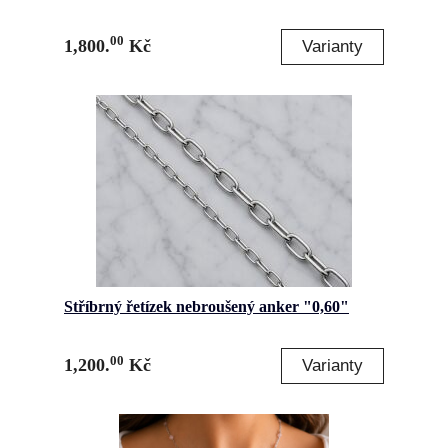
00
1,800.
Kč
Stříbrný řetízek nebroušený anker "0,60"
00
1,200.
Kč