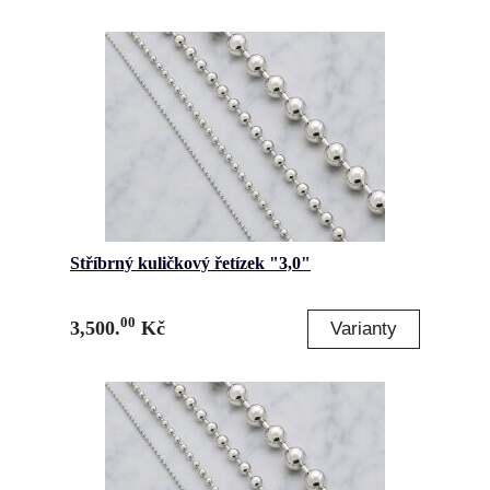
Stříbrný kuličkový řetízek "3,0"
00
3,500.
Kč