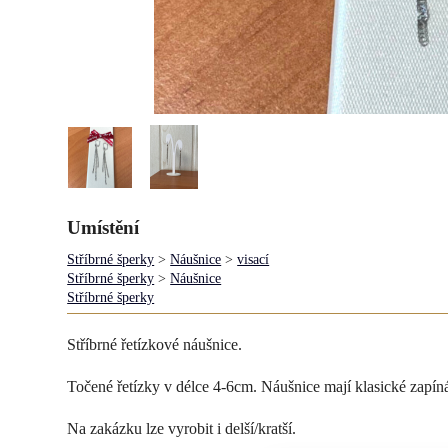
Umístění
Stříbrné šperky
>
Náušnice
>
visací
Stříbrné šperky
>
Náušnice
Stříbrné šperky
Stříbrné řetízkové náušnice.
Točené řetízky v délce 4-6cm. Náušnice mají klasické zapín
Na zakázku lze vyrobit i delší/kratší.