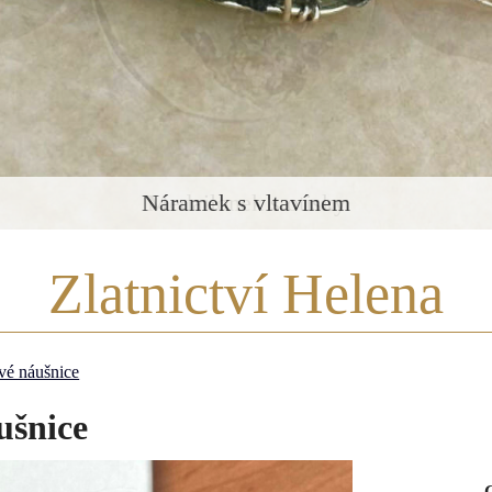
Medailonek s otisky
Zlatnictví Helena
ové náušnice
ušnice