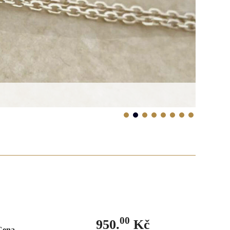
00
950.
Kč
Cena