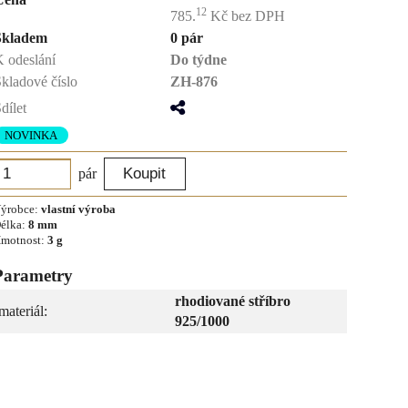
12
785.
Kč
bez DPH
Skladem
0 pár
 odeslání
Do týdne
kladové číslo
ZH-876
dílet
NOVINKA
pár
ýrobce:
vlastní výroba
élka:
8 mm
motnost:
3 g
Parametry
rhodiované stříbro
materiál:
925/1000