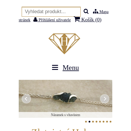
Mapa
Košík (
0
)
stránek
Přihlášení uživatele
Menu
Náramek s vltavínem
Medailonek s otisky