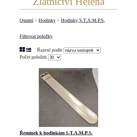
Zlatnictví Helena
Ostatní
>
Hodinky
>
Hodinky S.T.A.M.P.S.
Filtrovat položky
Řazení podle
Počet položek
Řemínek k hodinkám S.T.A.M.P.S.