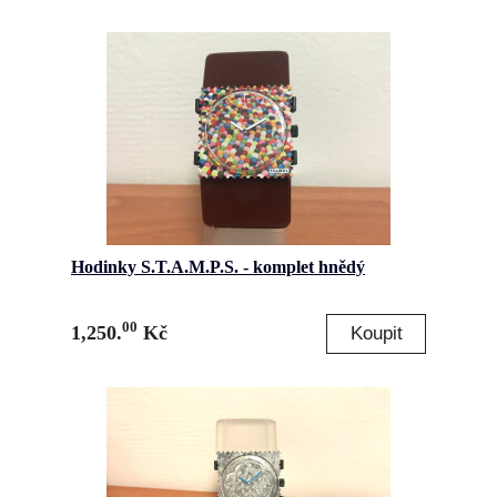
Hodinky S.T.A.M.P.S. - komplet hnědý
00
1,250.
Kč