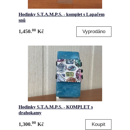
Hodinky S.T.A.M.P.S. - komplet s Lapačem
snů
00
1,450.
Kč
Hodinky S.T.A.M.P.S. - KOMPLET s
drahokamy
00
1,300.
Kč