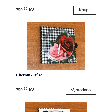
00
750.
Kč
Ciferník - Růže
00
750.
Kč