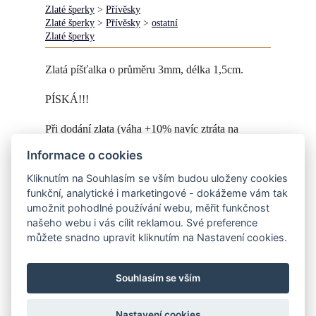
Zlaté šperky
>
Přívěsky
Zlaté šperky
>
Přívěsky
>
ostatní
Zlaté šperky
Zlatá píšťalka o průměru 3mm, délka 1,5cm.
PÍSKÁ!!!
Při dodání zlata (váha +10% navíc ztráta na
tavení) zaplatíte pouze práci - info v obchodě.
Informace o cookies
Výroba na objednávku.
Kliknutím na Souhlasím se vším budou uloženy cookies
funkční, analytické i marketingové - dokážeme vám tak
K píšťalce si můžete objednat řetízek -
zde
.
umožnit pohodlné používání webu, měřit funkčnost
našeho webu i vás cílit reklamou. Své preference
můžete snadno upravit kliknutím na Nastavení cookies.
Souhlasím se vším
https://www.instagram.com/helena_sperknaprani/
Nastavení cookies