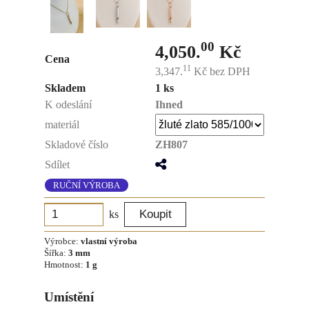
00
4,050.
Kč
Cena
11
3,347.
Kč
bez DPH
Skladem
1 ks
K odeslání
Ihned
materiál
Skladové číslo
ZH807
Sdílet
RUČNÍ VÝROBA
ks
Výrobce:
vlastní výroba
Šířka:
3 mm
Hmotnost:
1 g
Umístění