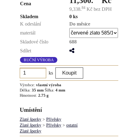
11,300.
Kč
Cena
84
9,338.
Kč
bez DPH
Skladem
0 ks
K odeslání
Do měsíce
materiál
Skladové číslo
688
Sdílet
RUČNÍ VÝROBA
ks
Výrobce:
vlastní výroba
Délka:
35 mm
Šířka:
4 mm
Hmotnost:
2.75 g
Umístění
Zlaté šperky
>
Přívěsky
Zlaté šperky
>
Přívěsky
>
ostatní
Zlaté šperky