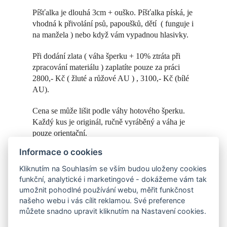
Píšťalka je dlouhá 3cm + ouško. Píšťalka píská, je
vhodná k přivolání psů, papoušků, dětí ( funguje i
na manžela ) nebo když vám vypadnou hlasivky.
Při dodání zlata ( váha šperku + 10% ztráta při
zpracování materiálu ) zaplatíte pouze za práci
2800,- Kč ( žluté a růžové AU ) , 3100,- Kč (bílé
AU).
Cena se může lišit podle váhy hotového šperku.
Každý kus je originál, ručně vyráběný a váha je
pouze orientační.
Informace o cookies
Více info na prodejně nebo po telefonu.
Kliknutím na Souhlasím se vším budou uloženy cookies
K přívěsku si můžete objednat i řetízek,
funkční, analytické i marketingové - dokážeme vám tak
například
tento.
umožnit pohodlné používání webu, měřit funkčnost
našeho webu i vás cílit reklamou. Své preference
můžete snadno upravit kliknutím na Nastavení cookies.