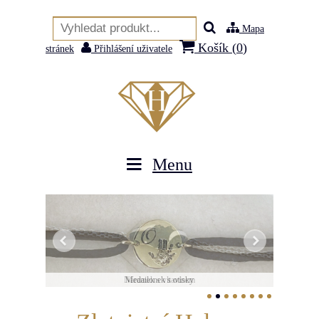
Mapa
Košík (
0
)
stránek
Přihlášení uživatele
Menu
Náramek s vltavínem
Medailonek s otisky