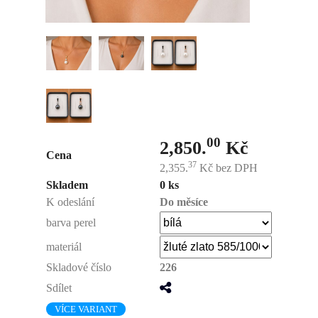
00
2,850.
Kč
Cena
37
2,355.
Kč
bez DPH
Skladem
0 ks
K odeslání
Do měsíce
barva perel
materiál
Skladové číslo
226
Sdílet
VÍCE VARIANT