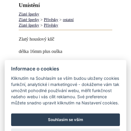
Umístění
Zlaté šperky
Zlaté šperky
>
Přívěsky
>
ostatní
Zlaté šperky
>
Přívěsky
Zlatý houslový klíč
délka 16mm plus ouška
Při dodání zlata (váha +10% navíc ztráta na
Informace o cookies
tavení) zaplatíte pouze práci - info v obchodě.
Kliknutím na Souhlasím se vším budou uloženy cookies
K přívěsku si můžete objednat také řetízek, třeba
funkční, analytické i marketingové - dokážeme vám tak
tento.
umožnit pohodlné používání webu, měřit funkčnost
našeho webu i vás cílit reklamou. Své preference
můžete snadno upravit kliknutím na Nastavení cookies.
Souhlasím se vším