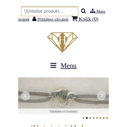
Mapa
Košík (
0
)
stránek
Přihlášení uživatele
Menu
Náramek s vltavínem
Medailonek s otisky