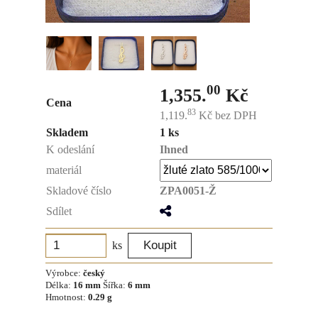
00
1,355.
Kč
Cena
83
1,119.
Kč
bez DPH
Skladem
1 ks
K odeslání
Ihned
materiál
Skladové číslo
ZPA0051-Ž
Sdílet
ks
Výrobce:
český
Délka:
16 mm
Šířka:
6 mm
Hmotnost:
0.29 g