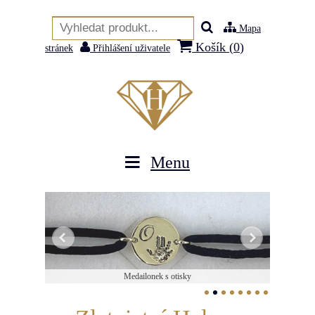
Mapa
Košík (
0
)
stránek
Přihlášení uživatele
Menu
Náramek s vltavínem
Medailonek s otisky