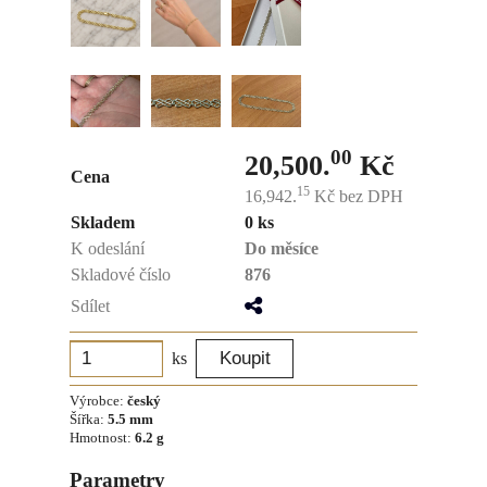
00
20,500.
Kč
Cena
15
16,942.
Kč
bez DPH
Skladem
0 ks
K odeslání
Do měsíce
Skladové číslo
876
Sdílet
ks
Výrobce:
český
Šířka:
5.5 mm
Hmotnost:
6.2 g
Parametry