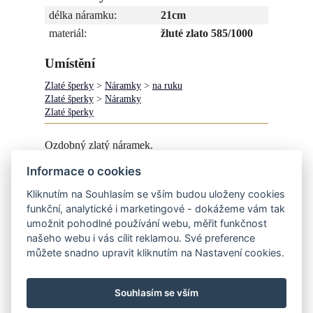
délka náramku:
21cm
materiál:
žluté zlato 585/1000
Umístění
Zlaté šperky
>
Náramky
>
na ruku
Zlaté šperky
>
Náramky
Zlaté šperky
Ozdobný zlatý náramek.
Informace o cookies
Při dodání váhy zlata (+ ztráta na zpracování a
tavení 10% ) zaplatíte pouze za práci - 5000,- Kč.
Kliknutím na Souhlasím se vším budou uloženy cookies
funkční, analytické i marketingové - dokážeme vám tak
Více info v obchodě.
umožnit pohodlné používání webu, měřit funkčnost
našeho webu i vás cílit reklamou. Své preference
můžete snadno upravit kliknutím na Nastavení cookies.
Souhlasím se vším