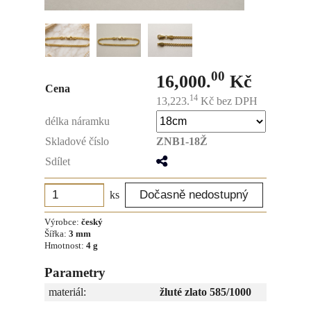
00
16,000.
Kč
Cena
14
13,223.
Kč
bez DPH
délka náramku
Skladové číslo
ZNB1-18Ž
Sdílet
ks
Výrobce:
český
Šířka:
3 mm
Hmotnost:
4 g
Parametry
materiál:
žluté zlato 585/1000