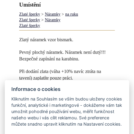
Umístění
Zlaté šperky
>
Náramky
>
na ruku
Zlaté šperky
>
Náramky
Zlaté šperky
Zlatý náramek vzor bismark.
Pevný plochý náramek. Náramek není dutý!!!
Bezpečné zapínání na karabinu.
Při dodání zlata (váha +10% navíc ztráta na
tavení) zaplatíte pouze práci.
Informace o cookies
Koncová cena se může lišit podle délky / váhy
hotového šperku - 4000,-/g.
Kliknutím na Souhlasím se vším budou uloženy cookies
funkční, analytické i marketingové - dokážeme vám tak
Výroba na objednávku.
umožnit pohodlné používání webu, měřit funkčnost
našeho webu i vás cílit reklamou. Své preference
můžete snadno upravit kliknutím na Nastavení cookies.