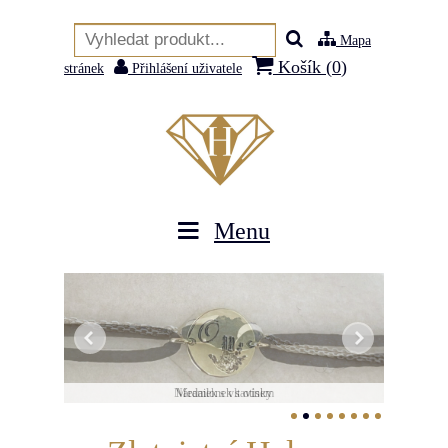
Mapa
Košík (
0
)
stránek
Přihlášení uživatele
Menu
Náramek s vltavínem
Medailonek s otisky