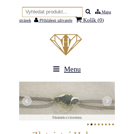
Mapa
Košík (
0
)
stránek
Přihlášení uživatele
Menu
Náramek s vltavínem
Medailonek s otisky