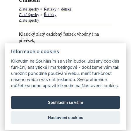
Zlaté šperky
>
Řetízky
>
dětské
Zlaté šperky
>
Řetízky
Zlaté šperky
Klasický zlatý ozdobný řetízek vhodný i na
přívěsek,
Informace o cookies
řetízek NENÍ DUTÝ
Kliknutím na Souhlasím se vším budou uloženy cookies
Při dodání zlata (váha +10% navíc ztráta na
funkční, analytické i marketingové - dokážeme vám tak
tavení) zaplatíte pouze práci - 2080,-Kč.
umožnit pohodlné používání webu, měřit funkčnost
našeho webu i vás cílit reklamou. Své preference
můžete snadno upravit kliknutím na Nastavení cookies.
Souhlasím se vším
https://www.instagram.com/helena_sperknaprani/
Nastavení cookies