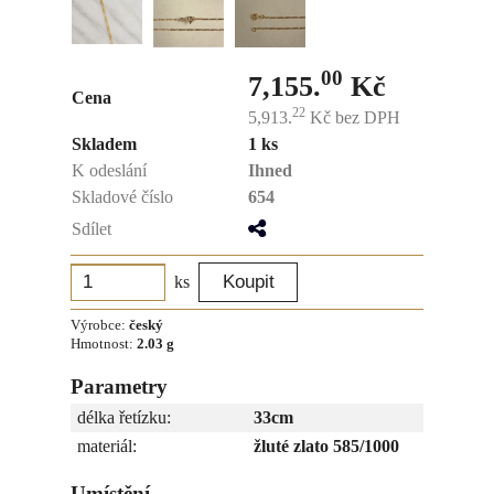
00
7,155.
Kč
Cena
22
5,913.
Kč
bez DPH
Skladem
1 ks
K odeslání
Ihned
Skladové číslo
654
Sdílet
ks
Výrobce:
český
Hmotnost:
2.03 g
Parametry
délka řetízku:
33cm
materiál:
žluté zlato 585/1000
Umístění