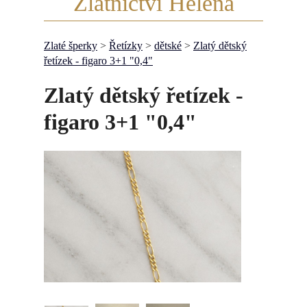
Zlatnictví Helena
Zlaté šperky
>
Řetízky
>
dětské
>
Zlatý dětský
řetízek - figaro 3+1 "0,4"
Zlatý dětský řetízek -
figaro 3+1 "0,4"