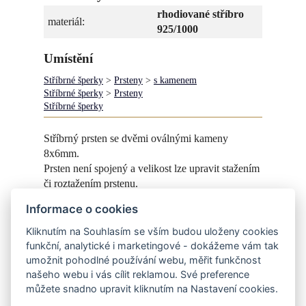
rhodiované stříbro
materiál:
925/1000
Umístění
Stříbrné šperky
>
Prsteny
>
s kamenem
Stříbrné šperky
>
Prsteny
Stříbrné šperky
Stříbrný prsten se dvěmi oválnými kameny
8x6mm.
Prsten není spojený a velikost lze upravit stažením
či roztažením prstenu.
Informace o cookies
Jiná velikost na dotaz.
Kliknutím na Souhlasím se vším budou uloženy cookies
Do prstenu lze vsadit také barevné kameny - žluté,
funkční, analytické i marketingové - dokážeme vám tak
růžové, modré, zelené, červené.....
umožnit pohodlné používání webu, měřit funkčnost
našeho webu i vás cílit reklamou. Své preference
můžete snadno upravit kliknutím na Nastavení cookies.