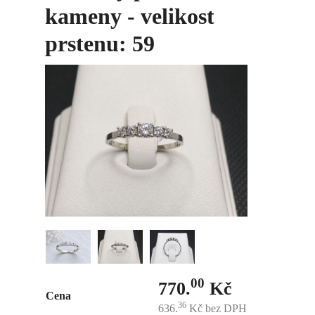
kameny - velikost
prstenu: 59
00
770.
Kč
Cena
36
636.
Kč
bez DPH