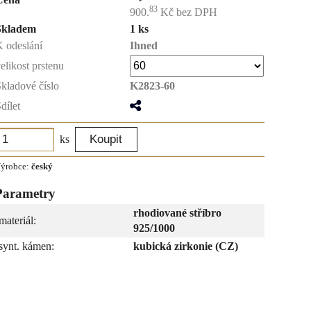
83
900.
Kč
bez DPH
Skladem
1 ks
 odeslání
Ihned
elikost prstenu
kladové číslo
K2823-60
dílet
ks
ýrobce:
český
Parametry
rhodiované stříbro
materiál:
925/1000
synt. kámen:
kubická zirkonie (CZ)