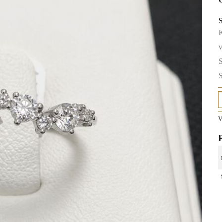
K
v
S
S
V