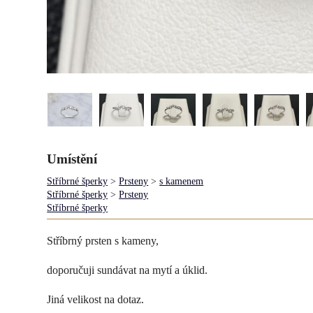
Umístění
Stříbrné šperky
>
Prsteny
>
s kamenem
Stříbrné šperky
>
Prsteny
Stříbrné šperky
Stříbrný prsten s kameny,
doporučuji sundávat na mytí a úklid.
Jiná velikost na dotaz.