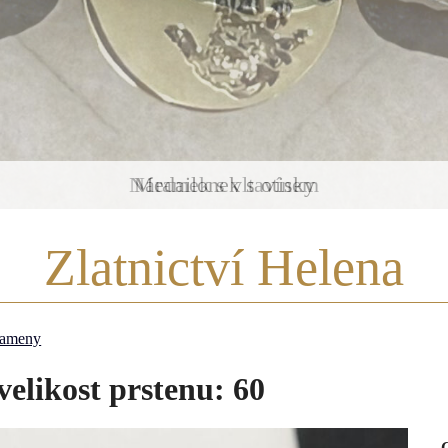
Medailonek s otisky
Zlatnictví Helena
 kameny
velikost prstenu: 60