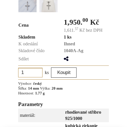
00
1,950.
Kč
Cena
57
1,611.
Kč
bez DPH
Skladem
1 ks
K odeslání
Ihned
Skladové číslo
1040A-Ag
Sdílet
ks
Výrobce:
český
Šířka:
14 mm
Výška:
20 mm
Hmotnost:
1.77 g
Parametry
rhodiované stříbro
materiál:
925/1000
kubická zirkonie