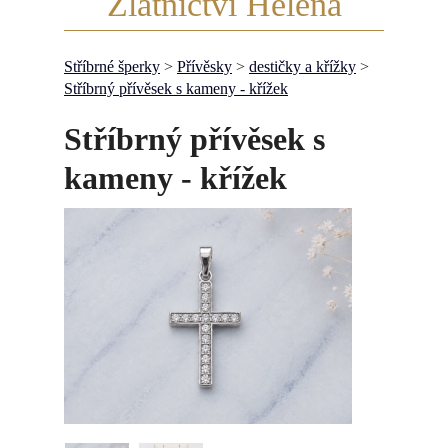
Zlatnictví Helena
Stříbrné šperky
>
Přívěsky
>
destičky a křížky
>
Stříbrný přívěsek s kameny - křížek
Stříbrný přívěsek s
kameny - křížek