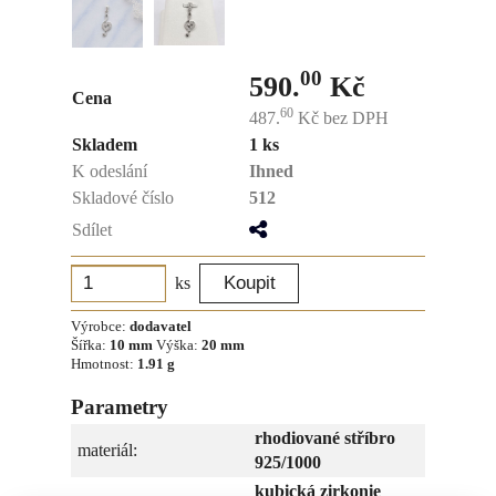
00
590.
Kč
Cena
60
487.
Kč
bez DPH
Skladem
1 ks
K odeslání
Ihned
Skladové číslo
512
Sdílet
ks
Výrobce:
dodavatel
Šířka:
10 mm
Výška:
20 mm
Hmotnost:
1.91 g
Parametry
rhodiované stříbro
materiál:
925/1000
kubická zirkonie