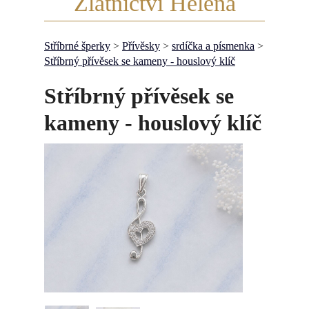
Zlatnictví Helena
Stříbrné šperky
>
Přívěsky
>
srdíčka a písmenka
>
Stříbrný přívěsek se kameny - houslový klíč
Stříbrný přívěsek se
kameny - houslový klíč