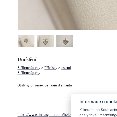
Umístění
Stříbrné šperky
>
Přívěsky
>
ostatní
Stříbrné šperky
Stříbrný přívěsek ve tvaru diamantu
Informace o cook
Kliknutím na Souhlasí
https://www.instagram.com/helena_sperknaprani/
analytické i marketi