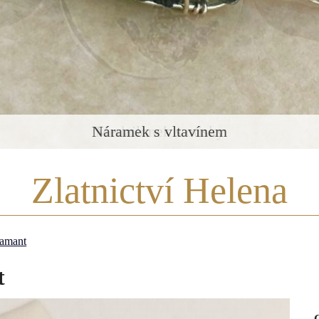
Medailonek s otisky
Zlatnictví Helena
iamant
t