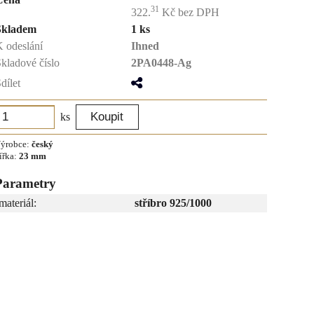
31
322.
Kč
bez DPH
Skladem
1 ks
 odeslání
Ihned
kladové číslo
2PA0448-Ag
dílet
ks
ýrobce:
český
ířka:
23 mm
Parametry
materiál:
stříbro 925/1000