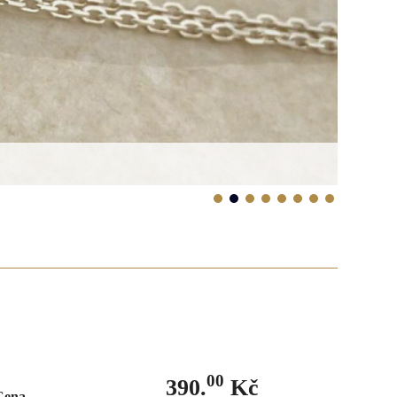
00
390.
Kč
Cena