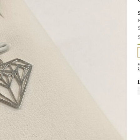
K
S
S
V
Š