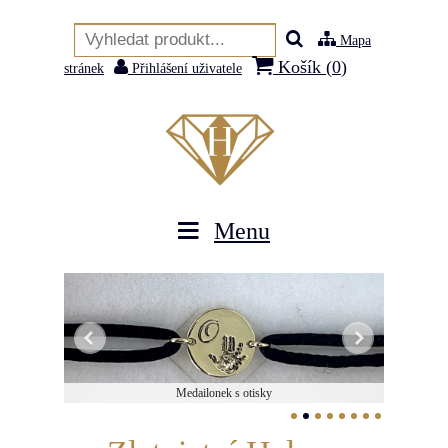
Mapa
Košík (
0
)
stránek
Přihlášení uživatele
Menu
Medailonek s otisky