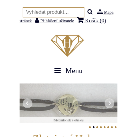
Mapa
Košík (
0
)
stránek
Přihlášení uživatele
Menu
Náramek s vltavínem
Medailonek s otisky