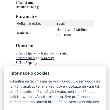
Šířka:
11 mm
Hmotnost:
8.95 g
Parametry
délka náramku:
20cm
rhodiované stříbro
materiál:
925/1000
Umístění
Stříbrné šperky
>
Náramky
>
na ruku
Stříbrné šperky
>
Náramky
Stříbrné šperky
Informace o cookies
Stříbrný náramek s kameny (CZ)
Kliknutím na Souhlasím se vším budou uloženy cookies
Slavnostní náramek s kameny, středové články
funkční, analytické i marketingové - dokážeme vám tak
jsou ozdobeny kameny.
umožnit pohodlné používání webu, měřit funkčnost
našeho webu i vás cílit reklamou. Své preference
můžete snadno upravit kliknutím na Nastavení cookies.