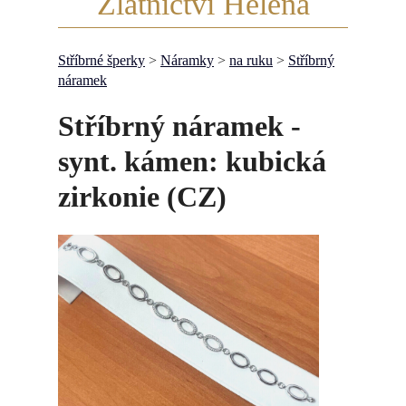
Zlatnictví Helena
Stříbrné šperky
>
Náramky
>
na ruku
>
Stříbrný
náramek
Stříbrný náramek -
synt. kámen: kubická
zirkonie (CZ)