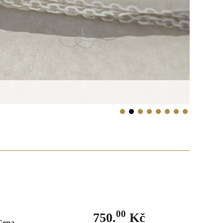
00
750.
Kč
Cena