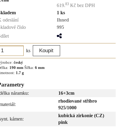
83
619.
Kč
bez DPH
Skladem
1 ks
 odeslání
Ihned
kladové číslo
995
dílet
ks
ýrobce:
český
élka:
190 mm
Šířka:
6 mm
motnost:
1.7 g
Parametry
délka náramku:
16+3cm
rhodiované stříbro
materiál:
925/1000
kubická zirkonie (CZ)
synt. kámen:
pink