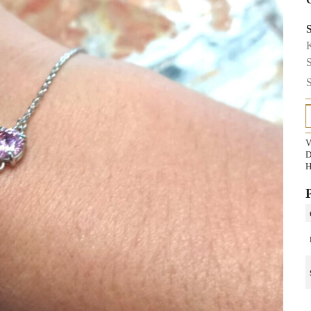
K
S
S
V
D
H