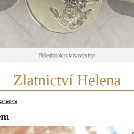
Medailonek s otisky
Zlatnictví Helena
s kamenem
em