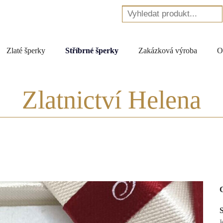
Zlaté šperky
Stříbrné šperky
Zakázková výroba
O
Zlatnictví Helena
K