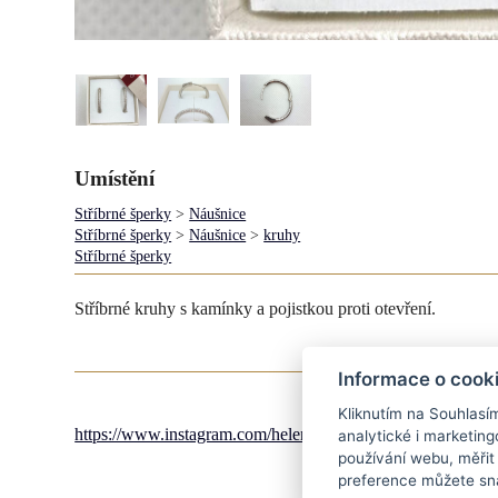
Umístění
Stříbrné šperky
>
Náušnice
Stříbrné šperky
>
Náušnice
>
kruhy
Stříbrné šperky
Stříbrné kruhy s kamínky a pojistkou proti otevření.
Informace o cook
Kliknutím na Souhlasí
https://www.instagram.com/helena_sperknaprani/
analytické i marketi
používání webu, měřit
preference můžete sna