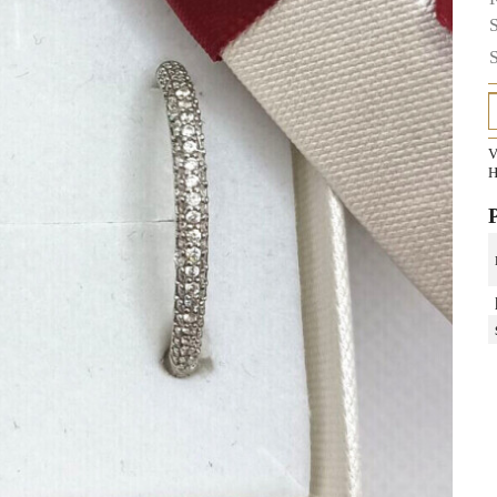
S
S
V
H