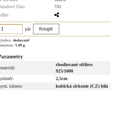
kladové číslo
741
dílet
pár
ýrobce:
dodavatel
motnost:
5.48 g
Parametry
rhodiované stříbro
materiál:
925/1000
průměr:
2,5cm
synt. kámen:
kubická zirkonie (CZ) bílá