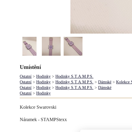
Umístění
Ostatní
>
Hodinky
>
Hodinky S.T.A.M.P.S.
Ostatní
>
Hodinky
>
Hodinky S.T.A.M.P.S.
>
Dámské
>
Kolekce 
Ostatní
>
Hodinky
>
Hodinky S.T.A.M.P.S.
>
Dámské
Ostatní
>
Hodinky
Kolekce Swarovski
Náramek - STAMPStexx