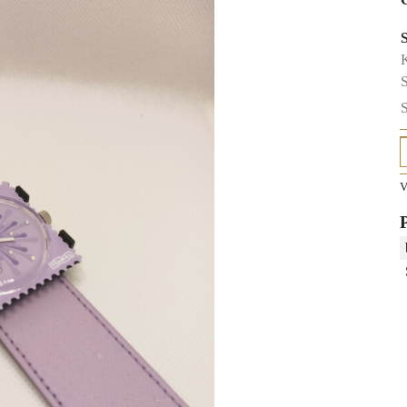
K
S
S
V