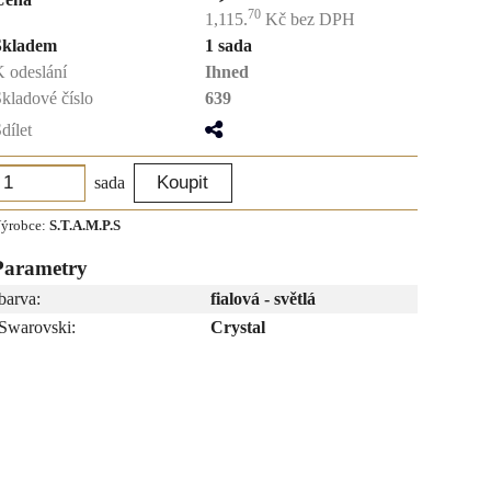
70
1,115.
Kč
bez DPH
Skladem
1 sada
 odeslání
Ihned
kladové číslo
639
dílet
sada
ýrobce:
S.T.A.M.P.S
Parametry
barva:
fialová - světlá
Swarovski:
Crystal