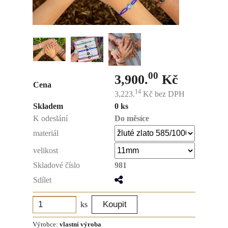
00
3,900.
Kč
Cena
14
3,223.
Kč
bez DPH
Skladem
0 ks
K odeslání
Do měsíce
materiál
velikost
Skladové číslo
981
Sdílet
ks
Výrobce:
vlastní výroba