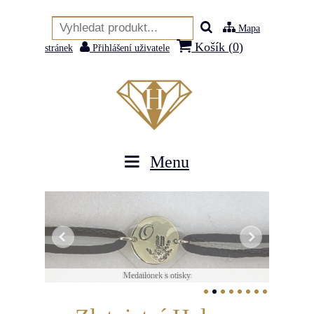
Mapa
Košík (
0
)
stránek
Přihlášení uživatele
Menu
Náramek s vltavínem
Medailonek s otisky