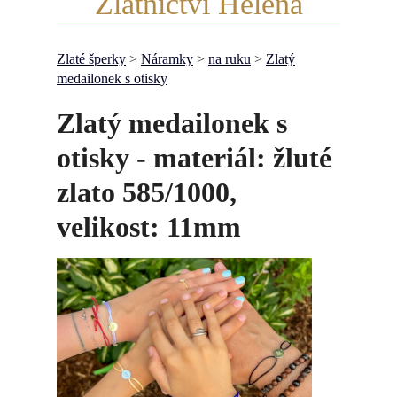
Zlatnictví Helena
Zlaté šperky
>
Náramky
>
na ruku
>
Zlatý
medailonek s otisky
Zlatý medailonek s
otisky - materiál: žluté
zlato 585/1000,
velikost: 11mm