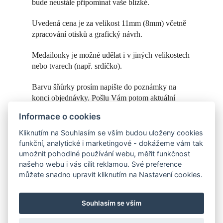
bude neustále připomínat vaše blízké.
Uvedená cena je za velikost 11mm (8mm) včetně
zpracování otisků a grafický návrh.
Medailonky je možné udělat i v jiných velikostech
nebo tvarech (např. srdíčko).
Barvu šňůrky prosím napište do poznámky na
konci objednávky. Pošlu Vám potom aktuální
fotky šňůrek, které jsou k dispozici.
Informace o cookies
Medailonky ve stříbře objednávejte
zde
Kliknutím na Souhlasím se vším budou uloženy cookies
funkční, analytické i marketingové - dokážeme vám tak
umožnit pohodlné používání webu, měřit funkčnost
našeho webu i vás cílit reklamou. Své preference
můžete snadno upravit kliknutím na Nastavení cookies.
Souhlasím se vším
https://www.instagram.com/helena_sperknaprani/