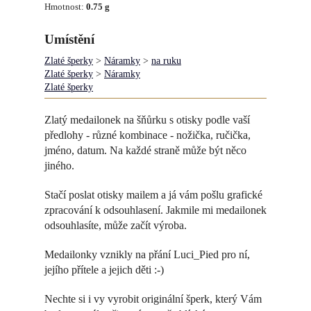
Hmotnost:
0.75 g
Umístění
Zlaté šperky
>
Náramky
>
na ruku
Zlaté šperky
>
Náramky
Zlaté šperky
Zlatý medailonek na šňůrku s otisky podle vaší
předlohy - různé kombinace - nožička, ručička,
jméno, datum. Na každé straně může být něco
jiného.
Stačí poslat otisky mailem a já vám pošlu grafické
zpracování k odsouhlasení. Jakmile mi medailonek
odsouhlasíte, může začít výroba.
Medailonky vznikly na přání Luci_Pied pro ní,
jejího přítele a jejich děti :-)
Nechte si i vy vyrobit originální šperk, který Vám