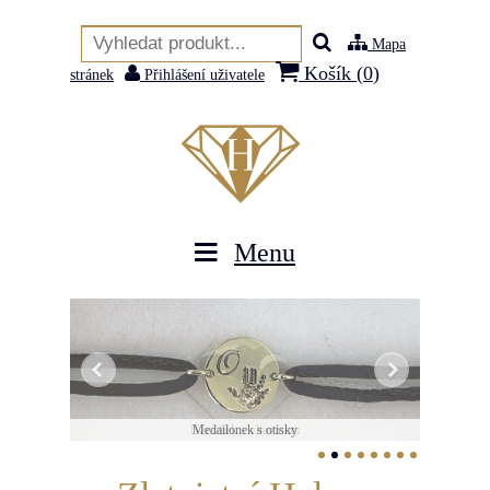
Mapa
Košík (
0
)
stránek
Přihlášení uživatele
Menu
Náramek s vltavínem
Medailonek s otisky