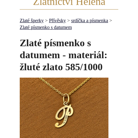
Zlatnictví Helena
Zlaté šperky
>
Přívěsky
>
srdíčka a písmenka
>
Zlaté písmenko s datumem
Zlaté písmenko s
datumem - materiál:
žluté zlato 585/1000