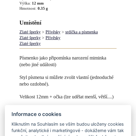
Výška:
12 mm
Hmotnost:
0.35 g
Umístění
Zlaté šperky
>
Přívěsky
>
srdíčka a písmenka
Zlaté šperky
>
Přívěsky
Zlaté šperky
Písmenko jako připomínka narození miminka
(nebo jiné události)
Styl písmena si můžete zvolit vlastní (jednoduché
nebo ozdobné).
Velikost 12mm + očka (lze udělat menší, větší....)
Řetízek není součástí šperku.
Informace o cookies
Na fotce je jemný anker. Objednat můžete
zde
Kliknutím na Souhlasím se vším budou uloženy cookies
funkční, analytické i marketingové - dokážeme vám tak