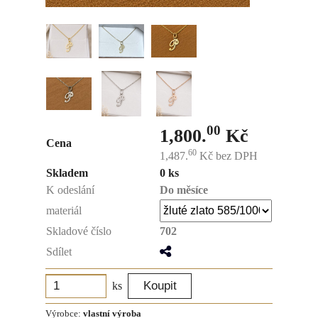
00
1,800.
Kč
Cena
60
1,487.
Kč
bez DPH
Skladem
0 ks
K odeslání
Do měsíce
materiál
Skladové číslo
702
Sdílet
ks
Výrobce:
vlastní výroba