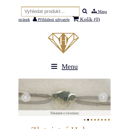
Mapa
Košík (
0
)
stránek
Přihlášení uživatele
Menu
Náramek s vltavínem
Medailonek s otisky