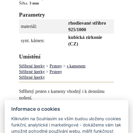
Šířka:
3 mm
Parametry
rhodiované stříbro
materiál:
925/1000
kubická zirkonie
synt. kámen:
(CZ)
Umístění
Stříbrné šperky
>
Prsteny
>
s kamenem
Stříbrné šperky
>
Prsteny
Stříbrné šperky
Stříbrný prsten s kameny vhodný i k dennímu
nošení.
Informace o cookies
Jiná velikost na dotaz.
Kliknutím na Souhlasím se vším budou uloženy cookies
Do prstenu lze vsadit také barevné kameny - žluté,
funkční, analytické i marketingové - dokážeme vám tak
růžové, modré, zelené, červené.....
umožnit pohodlné používání webu, měřit funkčnost