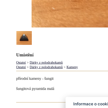
Umístění
Ostatní
>
Dárky z polodrahokamů
Ostatní
>
Dárky z polodrahokamů
>
Kameny
přírodní kameny - šungit
šungitová pyramida malá
Informace o cook