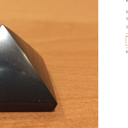
K
S
S
V