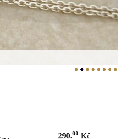
00
290.
Kč
Cena